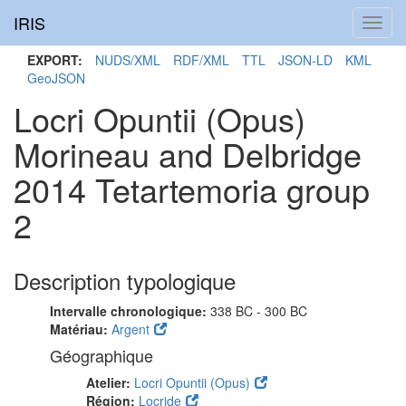
IRIS
Toggl
navig
EXPORT:
NUDS/XML
RDF/XML
TTL
JSON-LD
KML
GeoJSON
Locri Opuntii (Opus)
Morineau and Delbridge
2014 Tetartemoria group
2
Description typologique
Intervalle chronologique:
338 BC - 300 BC
Matériau:
Argent
Géographique
Atelier:
Locri Opuntii (Opus)
Région:
Locride