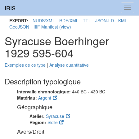
IRIS
Toggl
navig
EXPORT:
NUDS/XML
RDF/XML
TTL
JSON-LD
KML
GeoJSON
IIIF Manifest
(view)
Syracuse Boerhinger
1929 595-604
Exemples de ce type
|
Analyse quantitative
Description typologique
Intervalle chronologique:
440 BC - 430 BC
Matériau:
Argent
Géographique
Atelier:
Syracuse
Région:
Sicile
Avers/Droit