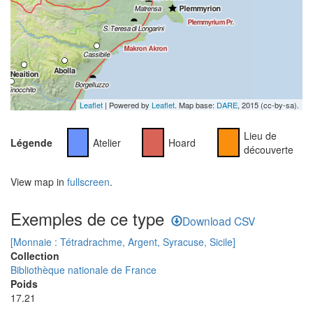
Leaflet
| Powered by
Leaflet
. Map base:
DARE
, 2015 (cc-by-sa).
Lieu de
Légende
Atelier
Hoard
découverte
View map in
fullscreen
.
Exemples de ce type
Download CSV
[Monnaie : Tétradrachme, Argent, Syracuse, Sicile]
Collection
Bibliothèque nationale de France
Poids
17.21