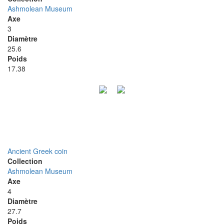
Ashmolean Museum
Axe
3
Diamètre
25.6
Poids
17.38
Ancient Greek coin
Collection
Ashmolean Museum
Axe
4
Diamètre
27.7
Poids