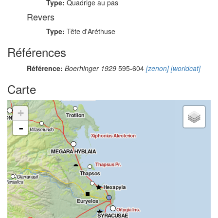
Type:
Quadrige au pas
Revers
Type:
Tête d'Aréthuse
Références
Référence:
Boerhinger 1929
595-604
[zenon]
[worldcat]
Carte
+
-