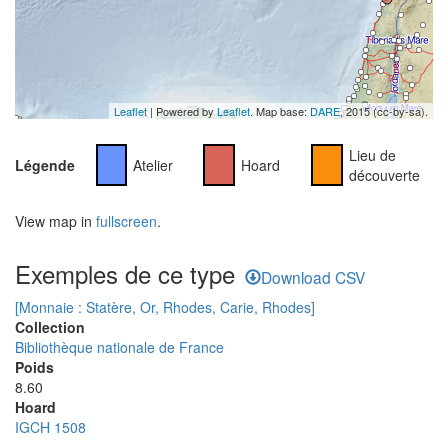
Leaflet
| Powered by
Leaflet
. Map base:
DARE
, 2015 (cc-by-sa).
Lieu de
Légende
Atelier
Hoard
découverte
View map in
fullscreen
.
Exemples de ce type
Download CSV
[Monnaie : Statère, Or, Rhodes, Carie, Rhodes]
Collection
Bibliothèque nationale de France
Poids
8.60
Hoard
IGCH 1508