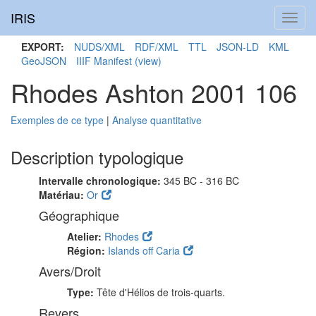
IRIS
Toggl
navig
EXPORT:
NUDS/XML
RDF/XML
TTL
JSON-LD
KML
GeoJSON
IIIF Manifest
(view)
Rhodes Ashton 2001 106
Exemples de ce type
|
Analyse quantitative
Description typologique
Intervalle chronologique:
345 BC - 316 BC
Matériau:
Or
Géographique
Atelier:
Rhodes
Région:
Islands off Caria
Avers/Droit
Type:
Tête d'Hélios de trois-quarts.
Revers