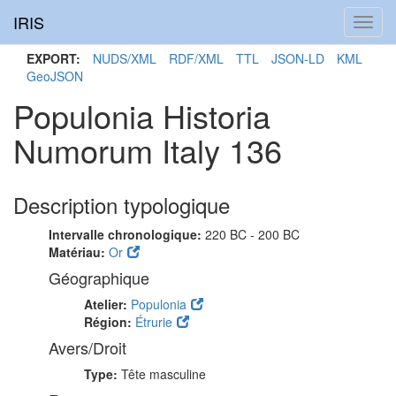
IRIS
Toggl
navig
EXPORT:
NUDS/XML
RDF/XML
TTL
JSON-LD
KML
GeoJSON
Populonia Historia
Numorum Italy 136
Description typologique
Intervalle chronologique:
220 BC - 200 BC
Matériau:
Or
Géographique
Atelier:
Populonia
Région:
Étrurie
Avers/Droit
Type:
Tête masculine