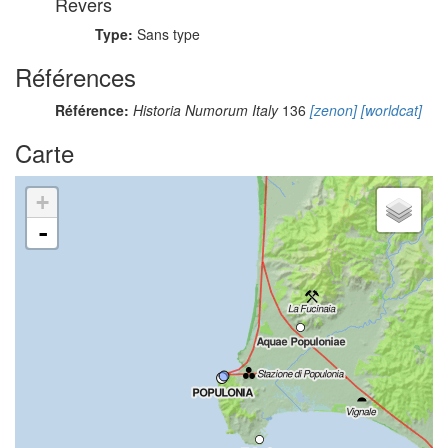
Revers
Type:
Sans type
Références
Référence:
Historia Numorum Italy
136
[zenon]
[worldcat]
Carte
+
-