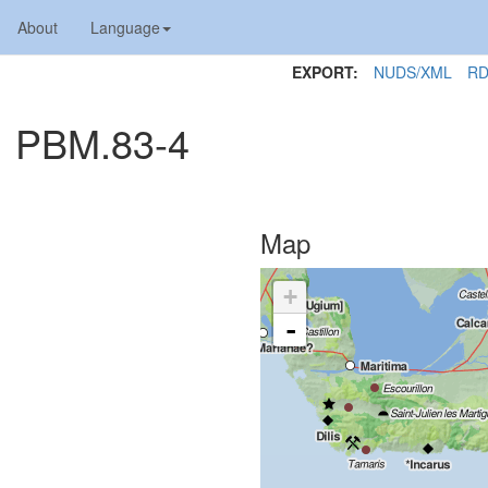
About
Language
EXPORT:
NUDS/XML
RD
1 PBM.83-4
Map
+
-