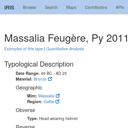
IRIS
Browse
Search
Maps
Contributors
APIs
Massalia Feugère, Py 201
Examples of this type
|
Quantitative Analysis
Typological Description
Date Range:
49 BC - AD 25
Material:
Bronze
Geographic
Mint:
Massalia
Region:
Gallia
Obverse
Type:
Head wearing helmet
Reverse