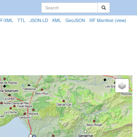
F/XML
TTL
JSON-LD
KML
GeoJSON
IIIF Manifest
(view)