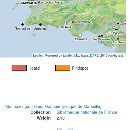
Leaflet
| Powered by
Leaflet
. Map base:
DARE
, 2015 (cc-by-sa).
Hoard
Findspot
[Monnaies gauloises. Monnaie grecque de Marseille]
Collection
Bibliothèque nationale de France
Weight
2.10