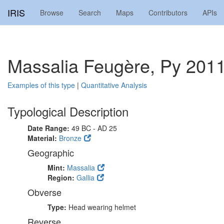
IRIS
Browse
Search
Maps
Contributors
APIs
Massalia Feugère, Py 201
Examples of this type
|
Quantitative Analysis
Typological Description
Date Range:
49 BC - AD 25
Material:
Bronze
Geographic
Mint:
Massalia
Region:
Gallia
Obverse
Type:
Head wearing helmet
Reverse