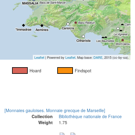
Leaflet
| Powered by
Leaflet
. Map base:
DARE
, 2015 (cc-by-sa).
Hoard
Findspot
[Monnaies gauloises. Monnaie grecque de Marseille]
Collection
Bibliothèque nationale de France
Weight
1.75