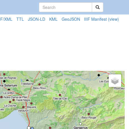
F/XML
TTL
JSON-LD
KML
GeoJSON
IIIF Manifest
(view)