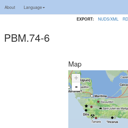
About
Language
EXPORT:
NUDS/XML
RD
1 PBM.74-6
Map
+
-