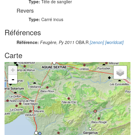
Type:
Tête de sanglier
Revers
Type:
Carré incus
Références
Référence:
Feugère, Py 2011
OBA.R
[zenon]
[worldcat]
Carte
+
-