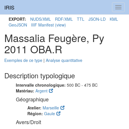
IRIS
Toggl
navig
EXPORT:
NUDS/XML
RDF/XML
TTL
JSON-LD
KML
GeoJSON
IIIF Manifest
(view)
Massalia Feugère, Py
2011 OBA.R
Exemples de ce type
|
Analyse quantitative
Description typologique
Intervalle chronologique:
500 BC - 475 BC
Matériau:
Argent
Géographique
Atelier:
Marseille
Région:
Gaule
Avers/Droit