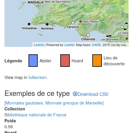
Leaflet
| Powered by
Leaflet
. Map base:
DARE
, 2015 (cc-by-sa).
Lieu de
Légende
Atelier
Hoard
découverte
View map in
fullscreen
.
Exemples de ce type
Download CSV
[Monnaies gauloises. Monnaie grecque de Marseille]
Collection
Bibliothèque nationale de France
Poids
0.59
Hoard