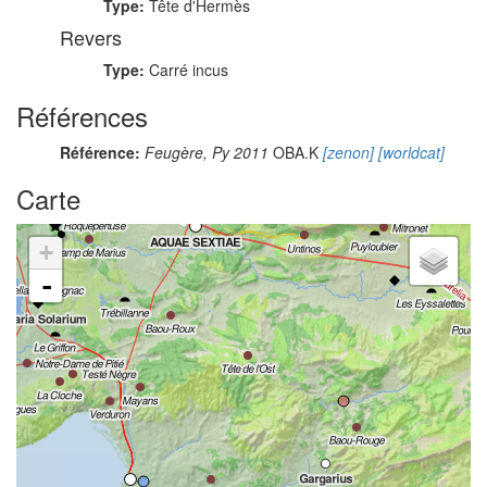
Type:
Tête d'Hermès
Revers
Type:
Carré incus
Références
Référence:
Feugère, Py 2011
OBA.K
[zenon]
[worldcat]
Carte
+
-