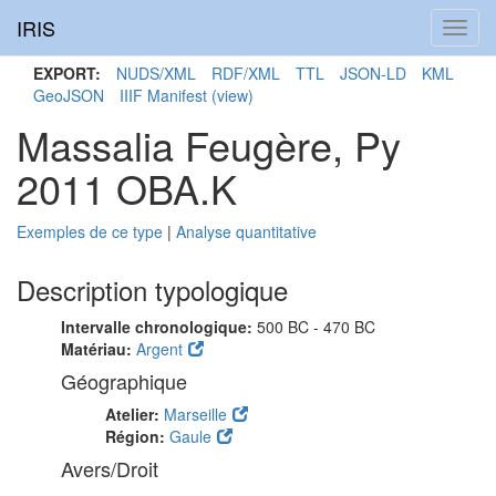
IRIS
Toggl
navig
EXPORT:
NUDS/XML
RDF/XML
TTL
JSON-LD
KML
GeoJSON
IIIF Manifest
(view)
Massalia Feugère, Py
2011 OBA.K
Exemples de ce type
|
Analyse quantitative
Description typologique
Intervalle chronologique:
500 BC - 470 BC
Matériau:
Argent
Géographique
Atelier:
Marseille
Région:
Gaule
Avers/Droit