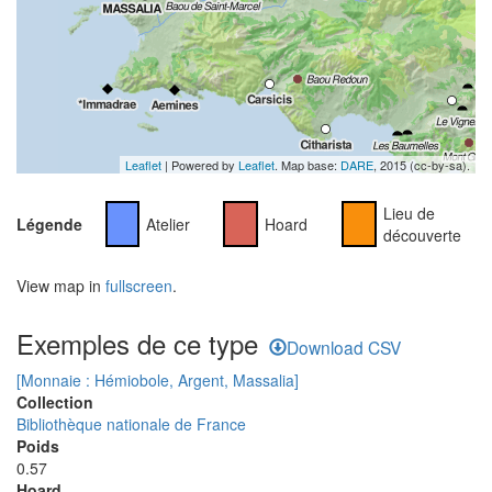
Leaflet
| Powered by
Leaflet
. Map base:
DARE
, 2015 (cc-by-sa).
Lieu de
Légende
Atelier
Hoard
découverte
View map in
fullscreen
.
Exemples de ce type
Download CSV
[Monnaie : Hémiobole, Argent, Massalia]
Collection
Bibliothèque nationale de France
Poids
0.57
Hoard