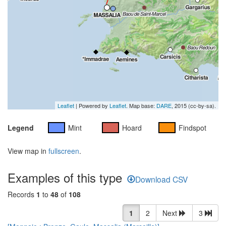
Leaflet
| Powered by
Leaflet
. Map base:
DARE
, 2015 (cc-by-sa).
Legend
Mint
Hoard
Findspot
View map in
fullscreen
.
Examples of this type
Download CSV
Records
1
to
48
of
108
1
2
Next
3