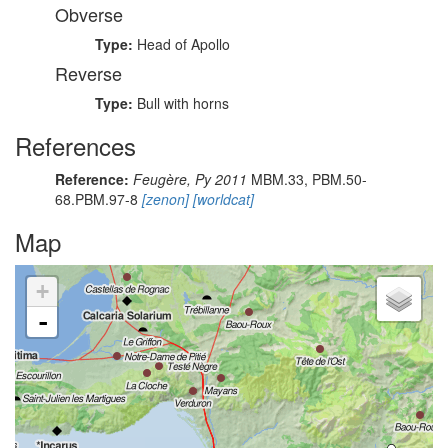
Obverse
Type:
Head of Apollo
Reverse
Type:
Bull with horns
References
Reference:
Feugère, Py 2011
MBM.33, PBM.50-
68.PBM.97-8
[zenon]
[worldcat]
Map
+
-