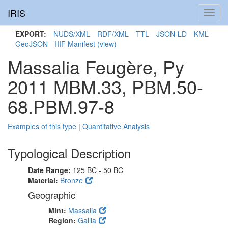
IRIS
Toggl
navig
EXPORT:
NUDS/XML
RDF/XML
TTL
JSON-LD
KML
GeoJSON
IIIF Manifest
(view)
Massalia Feugère, Py
2011 MBM.33, PBM.50-
68.PBM.97-8
Examples of this type
|
Quantitative Analysis
Typological Description
Date Range:
125 BC - 50 BC
Material:
Bronze
Geographic
Mint:
Massalia
Region:
Gallia