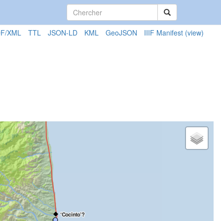
F/XML
TTL
JSON-LD
KML
GeoJSON
IIIF Manifest
(view)