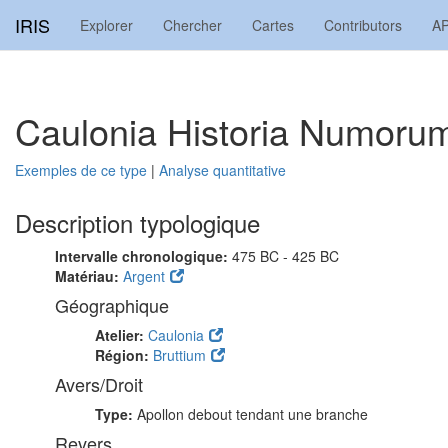
IRIS
Explorer
Chercher
Cartes
Contributors
AP
Caulonia Historia Numorum
Exemples de ce type
|
Analyse quantitative
Description typologique
Intervalle chronologique:
475 BC - 425 BC
Matériau:
Argent
Géographique
Atelier:
Caulonia
Région:
Bruttium
Avers/Droit
Type:
Apollon debout tendant une branche
Revers