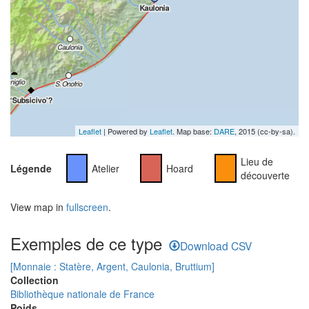
Leaflet
| Powered by
Leaflet
. Map base:
DARE
, 2015 (cc-by-sa).
Lieu de
Légende
Atelier
Hoard
découverte
View map in
fullscreen
.
Exemples de ce type
Download CSV
[Monnaie : Statère, Argent, Caulonia, Bruttium]
Collection
Bibliothèque nationale de France
Poids