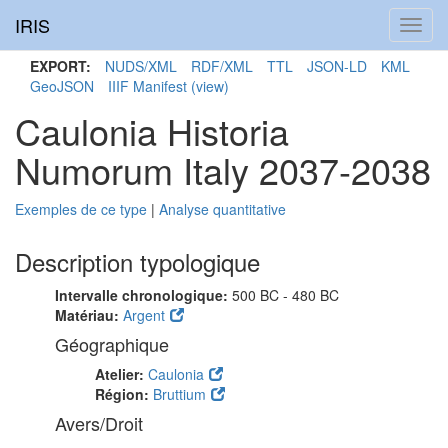
IRIS
Toggl
navig
EXPORT:
NUDS/XML
RDF/XML
TTL
JSON-LD
KML
GeoJSON
IIIF Manifest
(view)
Caulonia Historia
Numorum Italy 2037-2038
Exemples de ce type
|
Analyse quantitative
Description typologique
Intervalle chronologique:
500 BC - 480 BC
Matériau:
Argent
Géographique
Atelier:
Caulonia
Région:
Bruttium
Avers/Droit