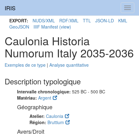
IRIS
Toggl
navig
EXPORT:
NUDS/XML
RDF/XML
TTL
JSON-LD
KML
GeoJSON
IIIF Manifest
(view)
Caulonia Historia
Numorum Italy 2035-2036
Exemples de ce type
|
Analyse quantitative
Description typologique
Intervalle chronologique:
525 BC - 500 BC
Matériau:
Argent
Géographique
Atelier:
Caulonia
Région:
Bruttium
Avers/Droit