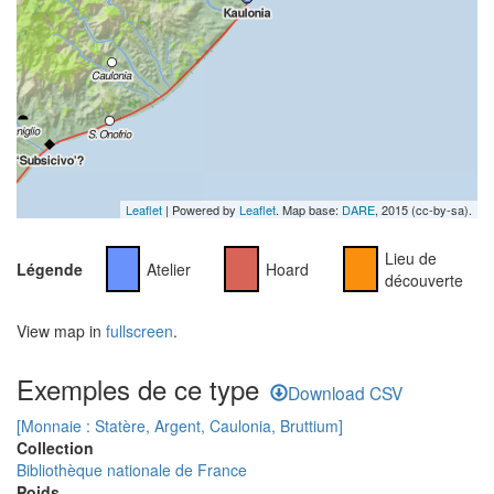
Leaflet
| Powered by
Leaflet
. Map base:
DARE
, 2015 (cc-by-sa).
Lieu de
Légende
Atelier
Hoard
découverte
View map in
fullscreen
.
Exemples de ce type
Download CSV
[Monnaie : Statère, Argent, Caulonia, Bruttium]
Collection
Bibliothèque nationale de France
Poids