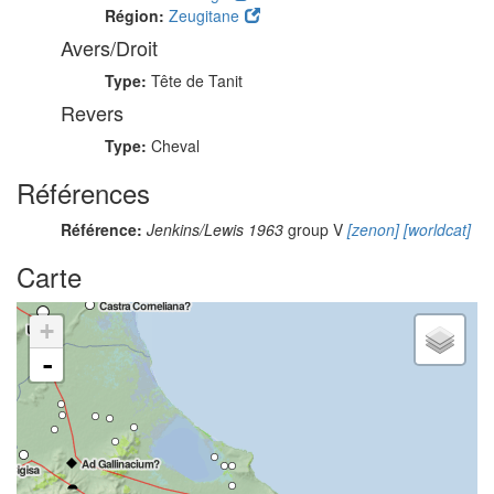
Région:
Zeugitane
Avers/Droit
Type:
Tête de Tanit
Revers
Type:
Cheval
Références
Référence:
Jenkins/Lewis 1963
group V
[zenon]
[worldcat]
Carte
+
-