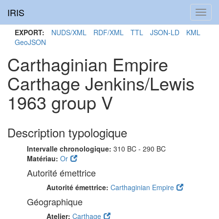
IRIS
Toggl
navig
EXPORT:
NUDS/XML
RDF/XML
TTL
JSON-LD
KML
GeoJSON
Carthaginian Empire
Carthage Jenkins/Lewis
1963 group V
Description typologique
Intervalle chronologique:
310 BC - 290 BC
Matériau:
Or
Autorité émettrice
Autorité émettrice:
Carthaginian Empire
Géographique
Atelier:
Carthage