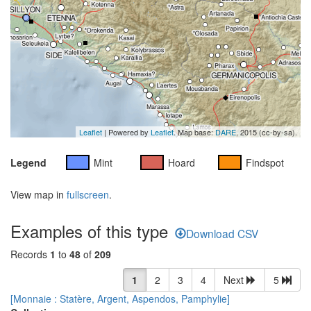
Leaflet
| Powered by
Leaflet
. Map base:
DARE
, 2015 (cc-by-sa).
Legend
Mint
Hoard
Findspot
View map in
fullscreen
.
Examples of this type
Download CSV
Records
1
to
48
of
209
1
2
3
4
Next
5
[Monnaie : Statère, Argent, Aspendos, Pamphylie]