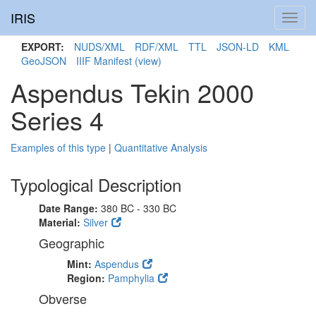
IRIS
Toggl
navig
EXPORT:
NUDS/XML
RDF/XML
TTL
JSON-LD
KML
GeoJSON
IIIF Manifest
(view)
Aspendus Tekin 2000
Series 4
Examples of this type
|
Quantitative Analysis
Typological Description
Date Range:
380 BC - 330 BC
Material:
Silver
Geographic
Mint:
Aspendus
Region:
Pamphylia
Obverse