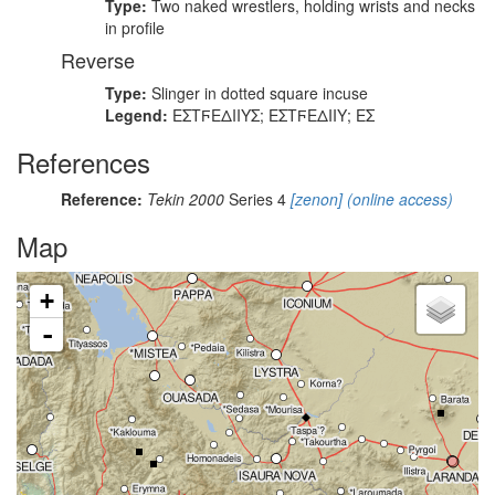
Type:
Two naked wrestlers, holding wrists and necks
in profile
Reverse
Type:
Slinger in dotted square incuse
Legend:
ΕΣΤϜΕΔΙΙΥΣ; ΕΣΤϜΕΔΙΙΥ; ΕΣ
References
Reference:
Tekin 2000
Series 4
[zenon]
(online access)
Map
+
-