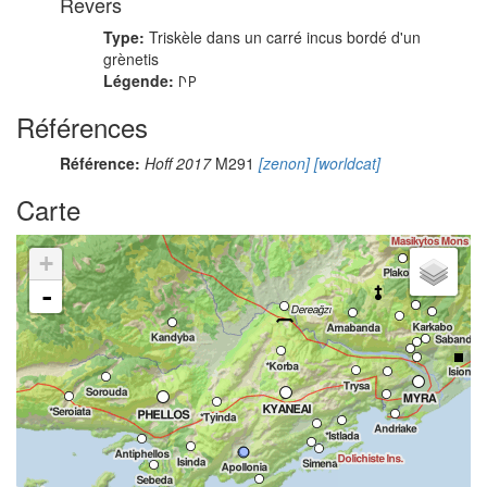
Revers
Type:
Triskèle dans un carré incus bordé d'un
grènetis
Légende:
𐊓𐊕
Références
Référence:
Hoff 2017
M291
[zenon]
[worldcat]
Carte
+
-