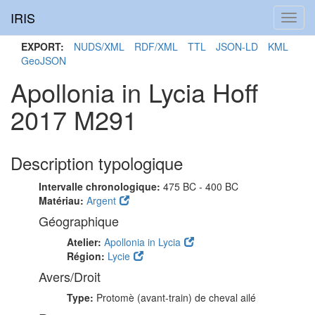
IRIS
Toggl
navig
EXPORT:
NUDS/XML
RDF/XML
TTL
JSON-LD
KML
GeoJSON
Apollonia in Lycia Hoff
2017 M291
Description typologique
Intervalle chronologique:
475 BC - 400 BC
Matériau:
Argent
Géographique
Atelier:
Apollonia in Lycia
Région:
Lycie
Avers/Droit
Type:
Protomè (avant-train) de cheval ailé