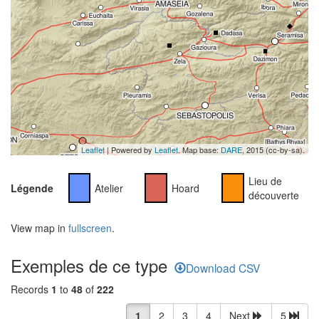
Leaflet
| Powered by
Leaflet
. Map base:
DARE
, 2015 (cc-by-sa).
Lieu de
Légende
Atelier
Hoard
découverte
View map in
fullscreen
.
Exemples de ce type
Download CSV
Records
1
to
48
of
222
1
2
3
4
Next
5