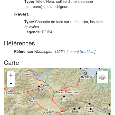
Type:
Tête d'Héra, coiffée d'une stéphanè
(couronne) et d'un chignon.
Revers
Type:
Chouette de face sur un bouclier, les ailes
éployées.
Légende:
ΠΕΙΡΑ
Références
Référence:
Waddington 1925
1
[zenon]
[worldcat]
Carte
+
-