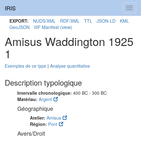
IRIS
Toggl
navig
EXPORT:
NUDS/XML
RDF/XML
TTL
JSON-LD
KML
GeoJSON
IIIF Manifest
(view)
Amisus Waddington 1925
1
Exemples de ce type
|
Analyse quantitative
Description typologique
Intervalle chronologique:
400 BC - 300 BC
Matériau:
Argent
Géographique
Atelier:
Amisus
Région:
Pont
Avers/Droit