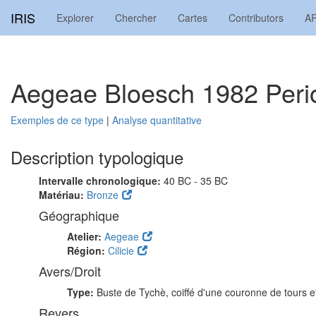
IRIS
Explorer
Chercher
Cartes
Contributors
AP
Aegeae Bloesch 1982 Peri
Exemples de ce type
|
Analyse quantitative
Description typologique
Intervalle chronologique:
40 BC - 35 BC
Matériau:
Bronze
Géographique
Atelier:
Aegeae
Région:
Cilicie
Avers/Droit
Type:
Buste de Tychè, coiffé d'une couronne de tours et
Revers