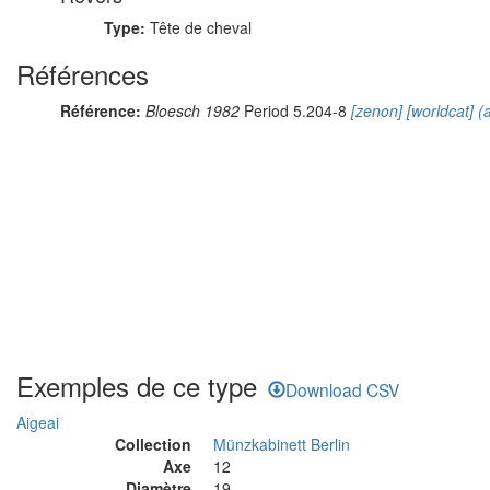
Type:
Tête de cheval
Références
Référence:
Bloesch 1982
Period 5.204-8
[zenon]
[worldcat]
(a
Exemples de ce type
Download CSV
Aigeai
Collection
Münzkabinett Berlin
Axe
12
Diamètre
19