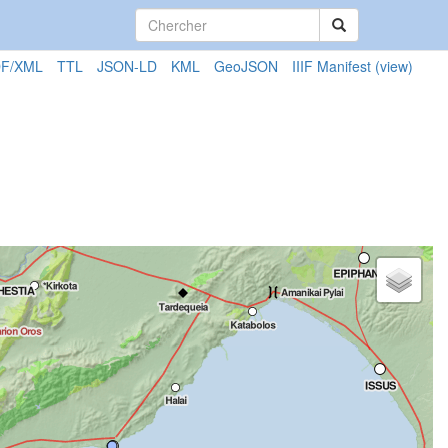
F/XML
TTL
JSON-LD
KML
GeoJSON
IIIF Manifest
(view)