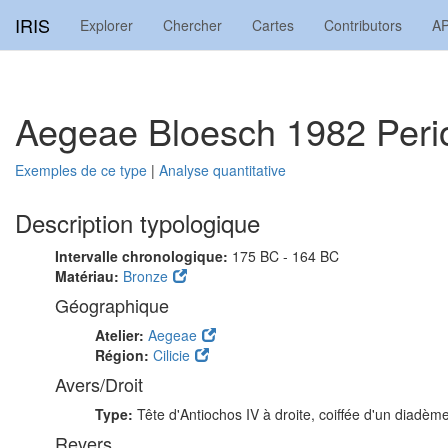
IRIS
Explorer
Chercher
Cartes
Contributors
AP
Aegeae Bloesch 1982 Peri
Exemples de ce type
|
Analyse quantitative
Description typologique
Intervalle chronologique:
175 BC - 164 BC
Matériau:
Bronze
Géographique
Atelier:
Aegeae
Région:
Cilicie
Avers/Droit
Type:
Tête d'Antiochos IV à droite, coiffée d'un diadème
Revers