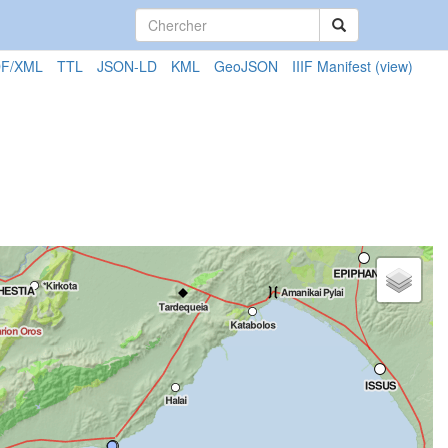
F/XML
TTL
JSON-LD
KML
GeoJSON
IIIF Manifest
(view)