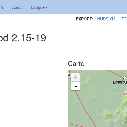
Is
About
Langue
EXPORT:
NUDS/XML
RD
od 2.15-19
Carte
+
-
.