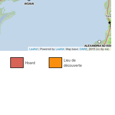
Leaflet
| Powered by
Leaflet
. Map base:
DARE
, 2015 (cc-by-sa).
Lieu de
Hoard
découverte