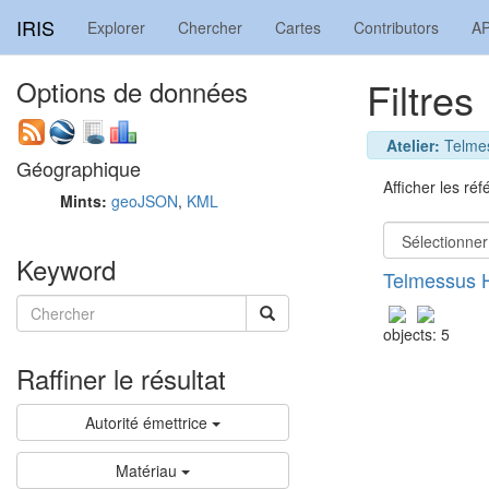
IRIS
Explorer
Chercher
Cartes
Contributors
AP
Filtres
Options de données
Atelier:
Telme
Géographique
Afficher les réf
Mints:
geoJSON
,
KML
Keyword
Telmessus 
objects: 5
Raffiner le résultat
Autorité émettrice
Matériau