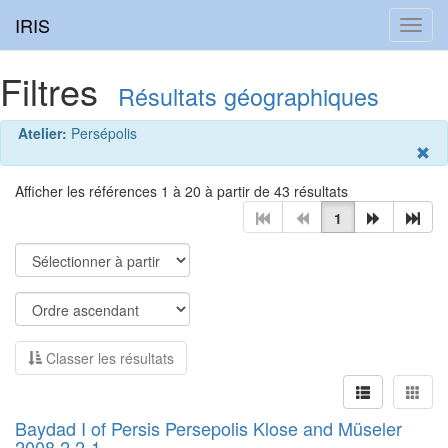
IRIS
Toggl
navig
Filtres
Résultats géographiques
Atelier:
Persépolis
Afficher les références 1 à 20 à partir de 43 résultats
1
Classer les résultats
Baydad I of Persis Persepolis Klose and Müseler
2008 2.2-1