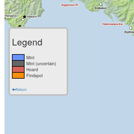
Legend
Mint
Mint (uncertain)
Hoard
Findspot
Return