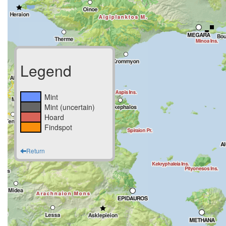
Legend
Mint
Mint (uncertain)
Hoard
Findspot
Return