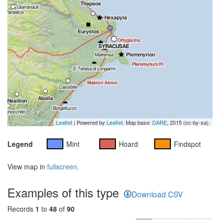
Leaflet
| Powered by
Leaflet
. Map base:
DARE
, 2015 (cc-by-sa).
Legend
Mint
Hoard
Findspot
View map in
fullscreen
.
Examples of this type
Download CSV
Records
1
to
48
of
90