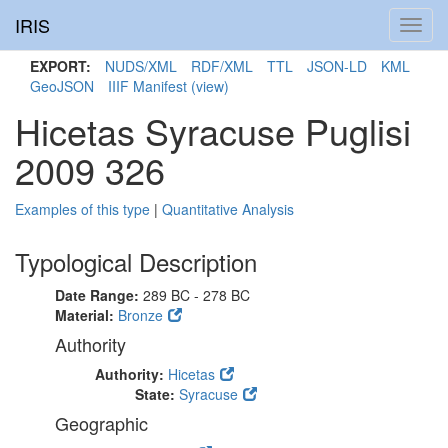
IRIS
Toggl
navig
EXPORT:
NUDS/XML
RDF/XML
TTL
JSON-LD
KML
GeoJSON
IIIF Manifest
(view)
Hicetas Syracuse Puglisi
2009 326
Examples of this type
|
Quantitative Analysis
Typological Description
Date Range:
289 BC - 278 BC
Material:
Bronze
Authority
Authority:
Hicetas
State:
Syracuse
Geographic