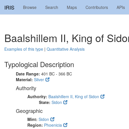
IRIS
Browse
Search
Maps
Contributors
APIs
Baalshillem II, King of Sid
Examples of this type
|
Quantitative Analysis
Typological Description
Date Range:
401 BC - 366 BC
Material:
Silver
Authority
Authority:
Baalshillem II, King of Sidon
State:
Sidon
Geographic
Mint:
Sidon
Region:
Phoenicia