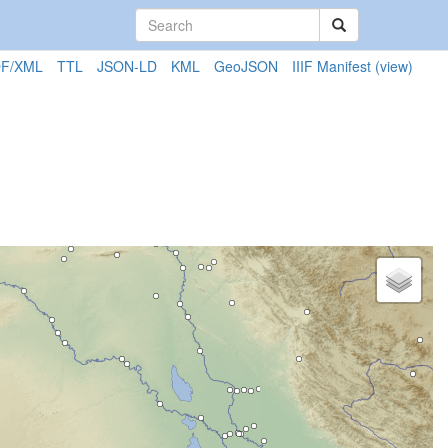
F/XML
TTL
JSON-LD
KML
GeoJSON
IIIF Manifest
(view)