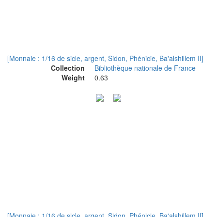
[Monnaie : 1/16 de sicle, argent, Sidon, Phénicie, Ba'alshillem II]
Collection
Bibliothèque nationale de France
Weight
0.63
[Monnaie : 1/16 de sicle, argent, Sidon, Phénicie, Ba'alshillem II]