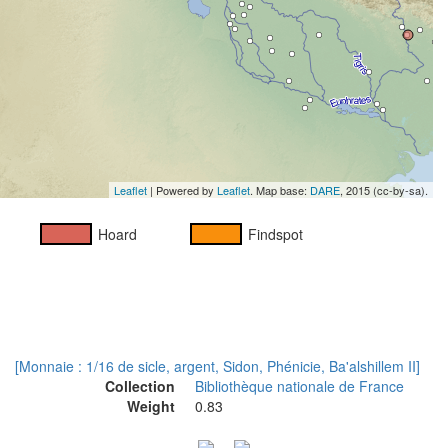
Leaflet
| Powered by
Leaflet
. Map base:
DARE
, 2015 (cc-by-sa).
Hoard
Findspot
[Monnaie : 1/16 de sicle, argent, Sidon, Phénicie, Ba'alshillem II]
Collection
Bibliothèque nationale de France
Weight
0.83