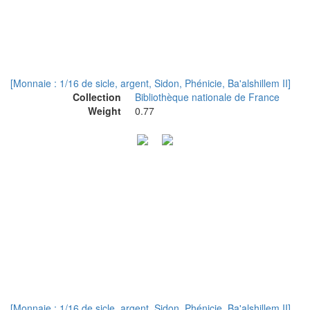
[Monnaie : 1/16 de sicle, argent, Sidon, Phénicie, Ba'alshillem II]
Collection
Bibliothèque nationale de France
Weight
0.77
[Monnaie : 1/16 de sicle, argent, Sidon, Phénicie, Ba'alshillem II]