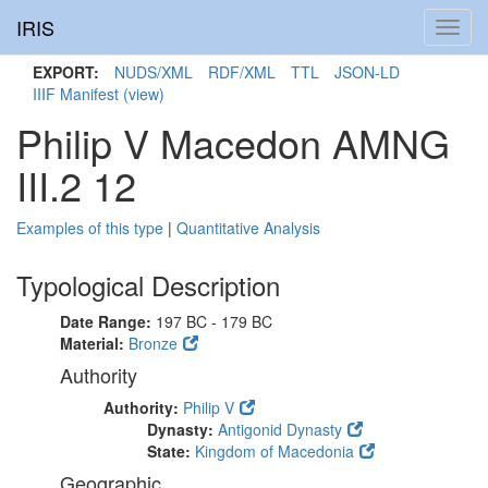
IRIS
Toggl
navig
EXPORT:
NUDS/XML
RDF/XML
TTL
JSON-LD
IIIF Manifest
(view)
Philip V Macedon AMNG
III.2 12
Examples of this type
|
Quantitative Analysis
Typological Description
Date Range:
197 BC - 179 BC
Material:
Bronze
Authority
Authority:
Philip V
Dynasty:
Antigonid Dynasty
State:
Kingdom of Macedonia
Geographic