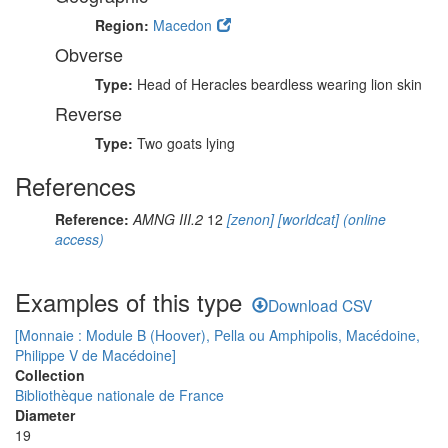
Region:
Macedon
Obverse
Type:
Head of Heracles beardless wearing lion skin
Reverse
Type:
Two goats lying
References
Reference:
AMNG III.2
12
[zenon]
[worldcat]
(online
access)
Examples of this type
Download CSV
[Monnaie : Module B (Hoover), Pella ou Amphipolis, Macédoine,
Philippe V de Macédoine]
Collection
Bibliothèque nationale de France
Diameter
19