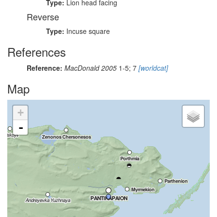
Type:
Lion head facing
Reverse
Type:
Incuse square
References
Reference:
MacDonald 2005
1-5; 7
[worldcat]
Map
+
-