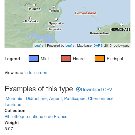
Leaflet
| Powered by
Leaflet
. Map base:
DARE
, 2015 (cc-by-sa).
Legend
Mint
Hoard
Findspot
View map in
fullscreen
.
Examples of this type
Download CSV
[Monnaie : Didrachme, Argent, Panticapée, Chersonnèse
Taurique]
Collection
Bibliothèque nationale de France
Weight
5.07