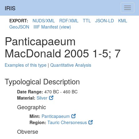
IRIS
Toggl
navig
EXPORT:
NUDS/XML
RDF/XML
TTL
JSON-LD
KML
GeoJSON
IIIF Manifest
(view)
Panticapaeum
MacDonald 2005 1-5; 7
Examples of this type
|
Quantitative Analysis
Typological Description
Date Range:
470 BC - 460 BC
Material:
Silver
Geographic
Mint:
Panticapaeum
Region:
Tauric Chersonesus
Obverse