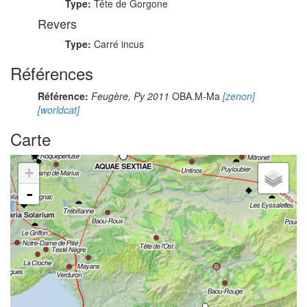
Type:
Tête de Gorgone
Revers
Type:
Carré incus
Références
Référence:
Feugère, Py 2011
OBA.M-Ma
[zenon]
[worldcat]
Carte
+
-