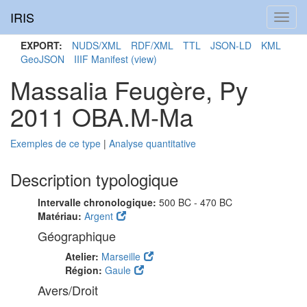
IRIS
Toggl
navig
EXPORT:
NUDS/XML
RDF/XML
TTL
JSON-LD
KML
GeoJSON
IIIF Manifest
(view)
Massalia Feugère, Py
2011 OBA.M-Ma
Exemples de ce type
|
Analyse quantitative
Description typologique
Intervalle chronologique:
500 BC - 470 BC
Matériau:
Argent
Géographique
Atelier:
Marseille
Région:
Gaule
Avers/Droit