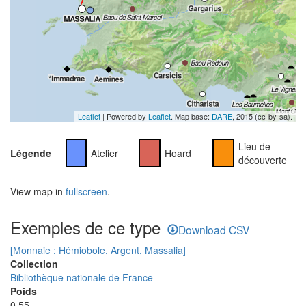
Leaflet
| Powered by
Leaflet
. Map base:
DARE
, 2015 (cc-by-sa).
Lieu de
Légende
Atelier
Hoard
découverte
View map in
fullscreen
.
Exemples de ce type
Download CSV
[Monnaie : Hémiobole, Argent, Massalia]
Collection
Bibliothèque nationale de France
Poids
0.55