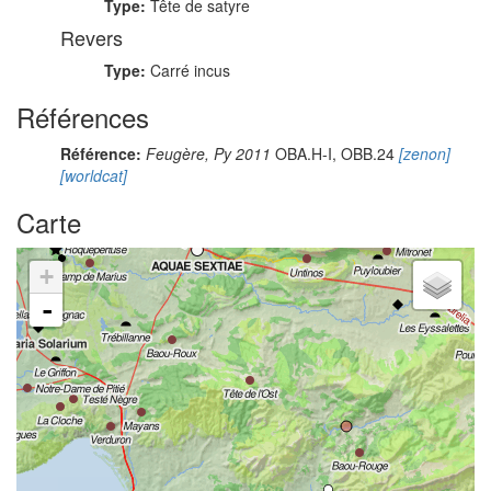
Type:
Tête de satyre
Revers
Type:
Carré incus
Références
Référence:
Feugère, Py 2011
OBA.H-I, OBB.24
[zenon]
[worldcat]
Carte
+
-