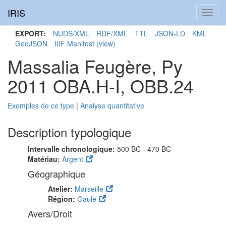
IRIS
Toggl
navig
EXPORT:
NUDS/XML
RDF/XML
TTL
JSON-LD
KML
GeoJSON
IIIF Manifest
(view)
Massalia Feugère, Py
2011 OBA.H-I, OBB.24
Exemples de ce type
|
Analyse quantitative
Description typologique
Intervalle chronologique:
500 BC - 470 BC
Matériau:
Argent
Géographique
Atelier:
Marseille
Région:
Gaule
Avers/Droit