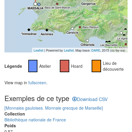
Leaflet
| Powered by
Leaflet
. Map base:
DARE
, 2015 (cc-by-sa).
Lieu de
Légende
Atelier
Hoard
découverte
View map in
fullscreen
.
Exemples de ce type
Download CSV
[Monnaies gauloises. Monnaie grecque de Marseille]
Collection
Bibliothèque nationale de France
Poids
0.57