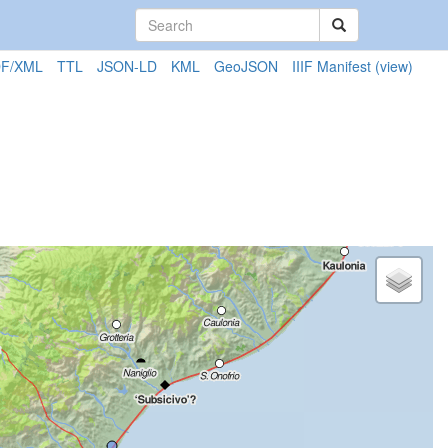
F/XML
TTL
JSON-LD
KML
GeoJSON
IIIF Manifest
(view)