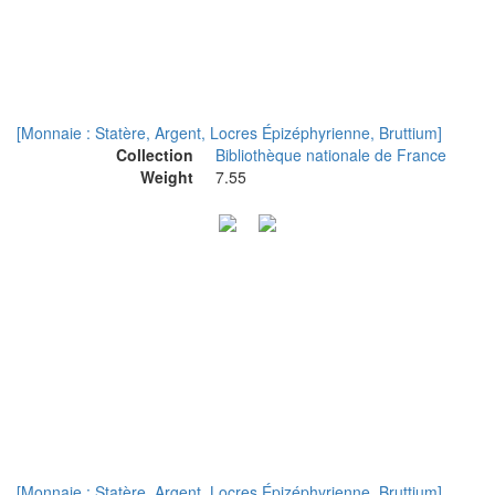
[Monnaie : Statère, Argent, Locres Épizéphyrienne, Bruttium]
Collection
Bibliothèque nationale de France
Weight
7.55
[Monnaie : Statère, Argent, Locres Épizéphyrienne, Bruttium]