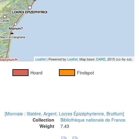
Leaflet
| Powered by
Leaflet
. Map base:
DARE
, 2015 (cc-by-sa).
Hoard
Findspot
[Monnaie : Statère, Argent, Locres Épizéphyrienne, Bruttium]
Collection
Bibliothèque nationale de France
Weight
7.43