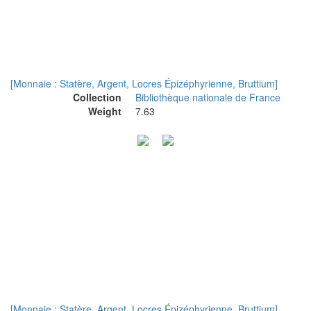
[Monnaie : Statère, Argent, Locres Épizéphyrienne, Bruttium]
Collection
Bibliothèque nationale de France
Weight
7.63
[Monnaie : Statère, Argent, Locres Épizéphyrienne, Bruttium]