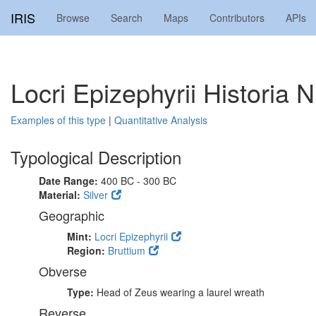
IRIS
Browse
Search
Maps
Contributors
APIs
Locri Epizephyrii Historia
Examples of this type
|
Quantitative Analysis
Typological Description
Date Range:
400 BC - 300 BC
Material:
Silver
Geographic
Mint:
Locri Epizephyrii
Region:
Bruttium
Obverse
Type:
Head of Zeus wearing a laurel wreath
Reverse