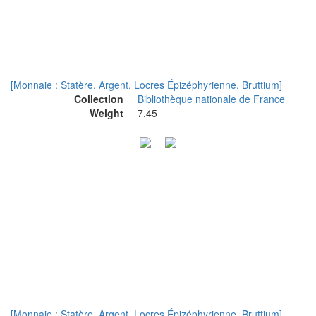
[Monnaie : Statère, Argent, Locres Épizéphyrienne, Bruttium]
Collection
Bibliothèque nationale de France
Weight
7.45
[Monnaie : Statère, Argent, Locres Épizéphyrienne, Bruttium]