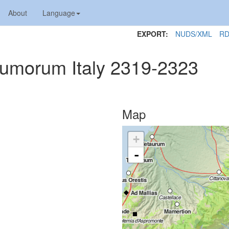
About
Language
EXPORT:
NUDS/XML
RD
 Numorum Italy 2319-2323
Map
+
-