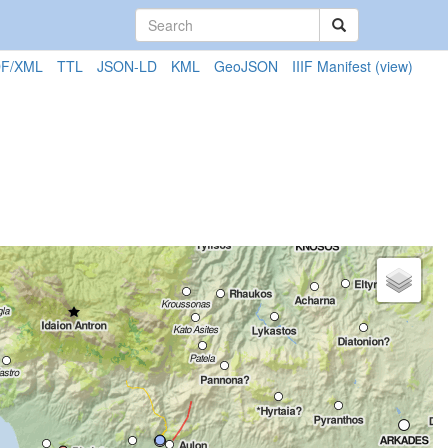
F/XML
TTL
JSON-LD
KML
GeoJSON
IIIF Manifest
(view)