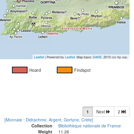
Leaflet
| Powered by
Leaflet
. Map base:
DARE
, 2015 (cc-by-sa).
Hoard
Findspot
1
Next
2
[Monnaie : Didrachme, Argent, Gortyne, Crète]
Collection
Bibliothèque nationale de France
Weight
11.26