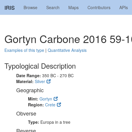
IRIS
Browse
Search
Maps
Contributors
APIs
Gortyn Carbone 2016 59-1
Examples of this type
|
Quantitative Analysis
Typological Description
Date Range:
350 BC - 270 BC
Material:
Silver
Geographic
Mint:
Gortyn
Region:
Crete
Obverse
Type:
Europa in a tree
Reverse