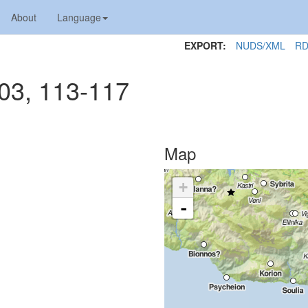
About
Language
EXPORT:
NUDS/XML
RD
03, 113-117
Map
+
-