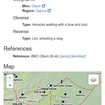
Mint:
Citium
Region:
Cyprus
Obverse
Type:
Heracles walking with a bow and club
Reverse
Type:
Lion attacking a stag
References
Reference:
BMC Citium
29-48
[zenon]
[worldcat]
Map
+
-