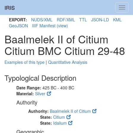
IRIS
Toggl
navig
EXPORT:
NUDS/XML
RDF/XML
TTL
JSON-LD
KML
GeoJSON
IIIF Manifest
(view)
Baalmelek II of Citium
Citium BMC Citium 29-48
Examples of this type
|
Quantitative Analysis
Typological Description
Date Range:
425 BC - 400 BC
Material:
Silver
Authority
Authority:
Baalmelek II of Citium
State:
Citium
State:
Idalium
Geographic