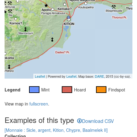
Leaflet
| Powered by
Leaflet
. Map base:
DARE
, 2015 (cc-by-sa).
Legend
Mint
Hoard
Findspot
View map in
fullscreen
.
Examples of this type
Download CSV
[Monnaie : Sicle, argent, Kition, Chypre, Baalmelek II]
Collection