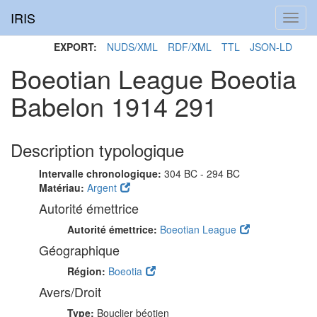
IRIS
Toggl
navig
EXPORT:
NUDS/XML
RDF/XML
TTL
JSON-LD
Boeotian League Boeotia
Babelon 1914 291
Description typologique
Intervalle chronologique:
304 BC - 294 BC
Matériau:
Argent
Autorité émettrice
Autorité émettrice:
Boeotian League
Géographique
Région:
Boeotia
Avers/Droit
Type:
Bouclier béotien