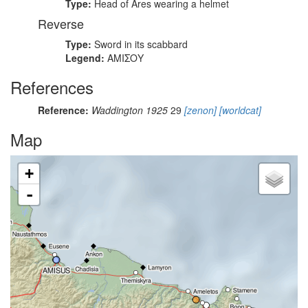
Type:
Head of Ares wearing a helmet
Reverse
Type:
Sword in its scabbard
Legend:
ΑΜΙΣΟΥ
References
Reference:
Waddington 1925
29
[zenon]
[worldcat]
Map
+
-