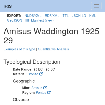
IRIS
Toggl
navig
EXPORT:
NUDS/XML
RDF/XML
TTL
JSON-LD
KML
GeoJSON
IIIF Manifest
(view)
Amisus Waddington 1925
29
Examples of this type
|
Quantitative Analysis
Typological Description
Date Range:
95 BC - 90 BC
Material:
Bronze
Geographic
Mint:
Amisus
Region:
Pontus
Obverse