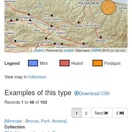
Leaflet
| Powered by
Leaflet
. Map base:
DARE
, 2015 (cc-by-sa).
Legend
Mint
Hoard
Findspot
View map in
fullscreen
.
Examples of this type
Download CSV
Records
1
to
48
of
103
1
2
Next
3
[Monnaie : Bronze, Pont, Amisos]
Collection