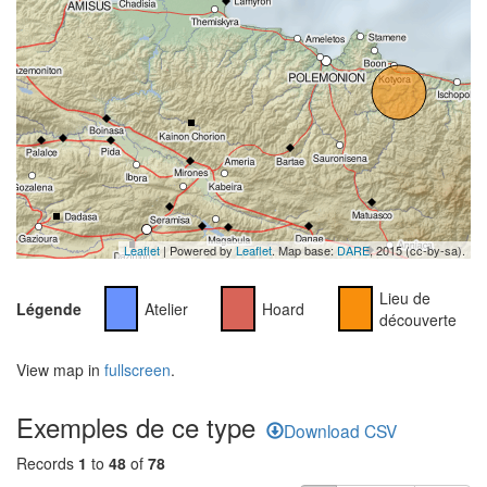
Leaflet
| Powered by
Leaflet
. Map base:
DARE
, 2015 (cc-by-sa).
Lieu de
Légende
Atelier
Hoard
découverte
View map in
fullscreen
.
Exemples de ce type
Download CSV
Records
1
to
48
of
78