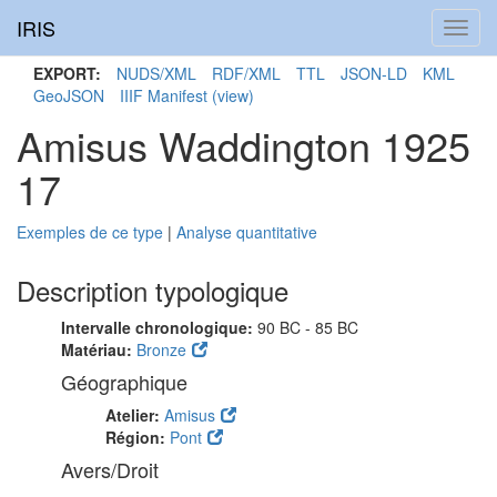
IRIS
Toggl
navig
EXPORT:
NUDS/XML
RDF/XML
TTL
JSON-LD
KML
GeoJSON
IIIF Manifest
(view)
Amisus Waddington 1925
17
Exemples de ce type
|
Analyse quantitative
Description typologique
Intervalle chronologique:
90 BC - 85 BC
Matériau:
Bronze
Géographique
Atelier:
Amisus
Région:
Pont
Avers/Droit